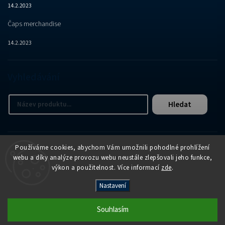
14.2.2023
Čaps merchandise
14.2.2023
Vyhledávání
Hledat
Používáme cookies, abychom Vám umožnili pohodlné prohlížení
webu a díky analýze provozu webu neustále zlepšovali jeho funkce,
výkon a použitelnost. Více informací
zde
.
Copyright 2026
APER e-shop
. Všechna práva vyhrazena.
Nastavení
Vytvořil
Shoptet
| Design
Shoptak.cz
Souhlasím