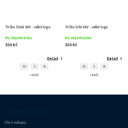
Tričko žluté SKV - velké logo
Tričko bílé SKV - velké logo
Na objednávku
Na objednávku
350 Kč
350 Kč
Detail
Detail
XS
S
M
XS
S
M
+ další
+ další
Informace pro vás
Vše o nákupu