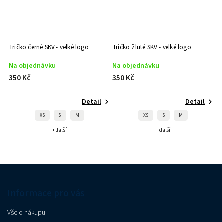
Tričko černé SKV - velké logo
Tričko žluté SKV - velké logo
Na objednávku
Na objednávku
350 Kč
350 Kč
Detail
Detail
XS
S
M
XS
S
M
+ další
+ další
Informace pro vás
Vše o nákupu