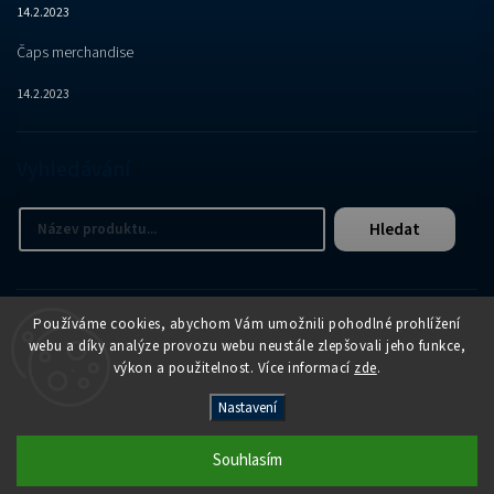
14.2.2023
Čaps merchandise
14.2.2023
Vyhledávání
Hledat
Používáme cookies, abychom Vám umožnili pohodlné prohlížení
webu a díky analýze provozu webu neustále zlepšovali jeho funkce,
výkon a použitelnost. Více informací
zde
.
Copyright 2026
APER e-shop
. Všechna práva vyhrazena.
Nastavení
Vytvořil
Shoptet
| Design
Shoptak.cz
Souhlasím