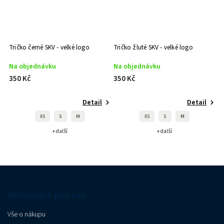
Tričko černé SKV - velké logo
Tričko žluté SKV - velké logo
Na objednávku
Na objednávku
350 Kč
350 Kč
Detail
Detail
XS
S
M
XS
S
M
+ další
+ další
Informace pro vás
Vše o nákupu