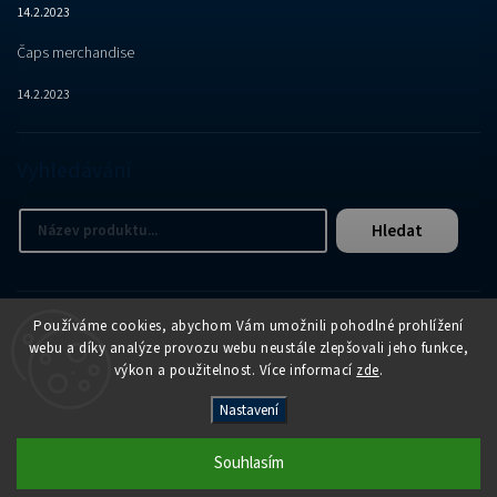
14.2.2023
Čaps merchandise
14.2.2023
Vyhledávání
Hledat
Používáme cookies, abychom Vám umožnili pohodlné prohlížení
webu a díky analýze provozu webu neustále zlepšovali jeho funkce,
výkon a použitelnost. Více informací
zde
.
Copyright 2026
APER e-shop
. Všechna práva vyhrazena.
Nastavení
Vytvořil
Shoptet
| Design
Shoptak.cz
Souhlasím