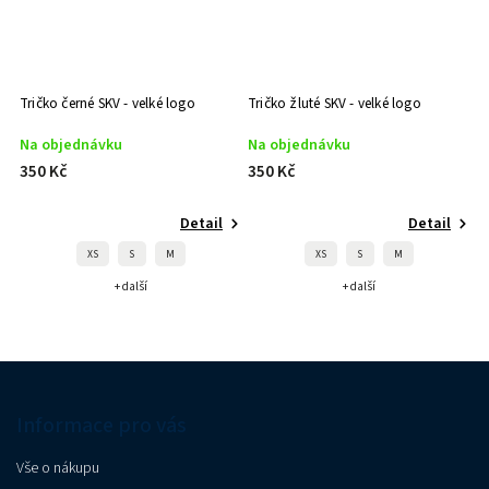
Tričko černé SKV - velké logo
Tričko žluté SKV - velké logo
Na objednávku
Na objednávku
350 Kč
350 Kč
Detail
Detail
XS
S
M
XS
S
M
+ další
+ další
Informace pro vás
Vše o nákupu