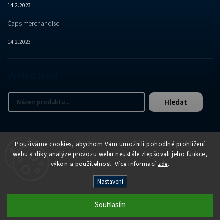
14.2.2023
Čaps merchandise
14.2.2023
Vyhledávání
Hledat
Používáme cookies, abychom Vám umožnili pohodlné prohlížení
webu a díky analýze provozu webu neustále zlepšovali jeho funkce,
výkon a použitelnost. Více informací
zde
.
Copyright 2026
APER e-shop
. Všechna práva vyhrazena.
Nastavení
Vytvořil
Shoptet
| Design
Shoptak.cz
Souhlasím