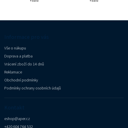
+ další
+ další
Informace pro vás
Vše o nákupu
Doprava a platba
Vrácení zboží do 14 dnů
Reklamace
Obchodní podmínky
Podmínky ochrany osobních údajů
Kontakt
eshop
@
aper.cz
+420 604 764 532