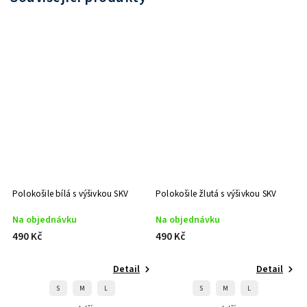
Polokošile bílá s výšivkou SKV
Polokošile žlutá s výšivkou SKV
Na objednávku
Na objednávku
490 Kč
490 Kč
Detail
Detail
S
M
L
S
M
L