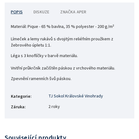
POPIS
DISKUZE
ZNAČKA
APER
Materiál:
Pique - 65 % bavlna, 35 % polyester - 200 g/m²
Límeček a lemy rukávů s dvojitým reliéfním proužkem z
žebrového úpletu 1:1.
Léga s 3 knoflíčky v barvě materiálu.
Vnitřní průkrčník začištěn páskou z vrchového materiálu.
Zpevnění ramenních švů páskou.
TJ Sokol Královské Vinohrady
Kategorie
:
2 roky
Záruka
:
Související produkty