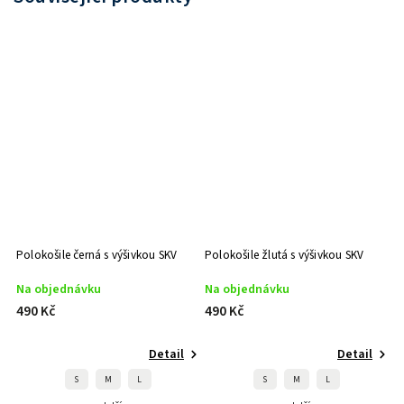
Polokošile černá s výšivkou SKV
Polokošile žlutá s výšivkou SKV
Na objednávku
Na objednávku
490 Kč
490 Kč
Detail
Detail
S
M
L
S
M
L