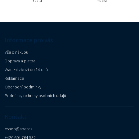
+ další
+ další
Informace pro vás
Vše o nákupu
Doprava a platba
Vrácení zboží do 14 dnů
Reklamace
Obchodní podmínky
Podmínky ochrany osobních údajů
Kontakt
eshop
@
aper.cz
+420 604 764 532