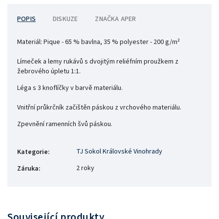
POPIS
DISKUZE
ZNAČKA
APER
Materiál:
Pique - 65 % bavlna, 35 % polyester - 200 g/m²
Límeček a lemy rukávů s dvojitým reliéfním proužkem z
žebrového úpletu 1:1.
Léga s 3 knoflíčky v barvě materiálu.
Vnitřní průkrčník začištěn páskou z vrchového materiálu.
Zpevnění ramenních švů páskou.
TJ Sokol Královské Vinohrady
Kategorie
:
2 roky
Záruka
:
Související produkty