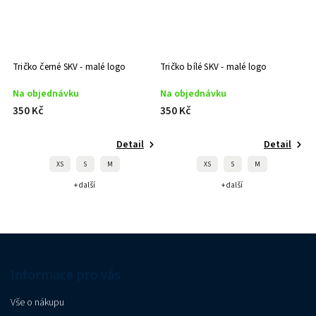
Tričko černé SKV - malé logo
Tričko bílé SKV - malé logo
Na objednávku
Na objednávku
350 Kč
350 Kč
Detail
Detail
XS
S
M
XS
S
M
+ další
+ další
Informace pro vás
Vše o nákupu