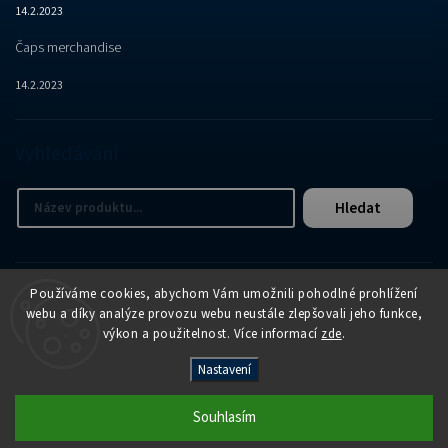
14.2.2023
Čaps merchandise
14.2.2023
Vyhledávání
Hledat
Používáme cookies, abychom Vám umožnili pohodlné prohlížení
webu a díky analýze provozu webu neustále zlepšovali jeho funkce,
výkon a použitelnost. Více informací
zde
.
Copyright 2026
APER e-shop
. Všechna práva vyhrazena.
Nastavení
Vytvořil
Shoptet
| Design
Shoptak.cz
Souhlasím