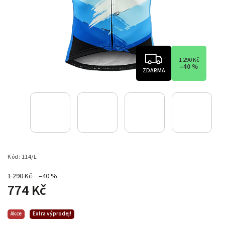
1 290 Kč
–40 %
ZDARMA
Kód:
114/L
1 290 Kč
–40 %
774 Kč
Akce
Extra výprodej!