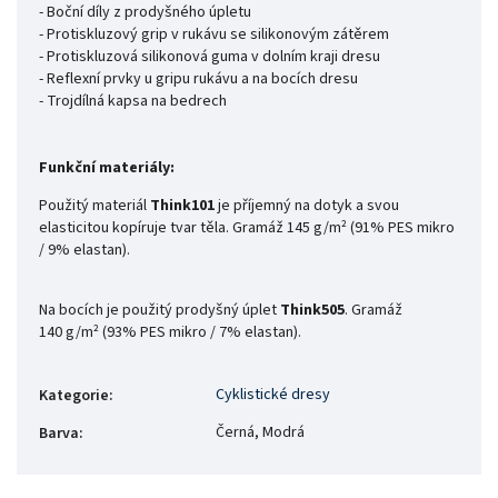
- Boční díly z prodyšného úpletu
- Protiskluzový grip v rukávu se silikonovým zátěrem
- Protiskluzová silikonová guma v dolním kraji dresu
- Reflexní prvky u gripu rukávu a na bocích dresu
- Trojdílná kapsa na bedrech
Funkční materiály:
Použitý materiál
Think101
je příjemný na dotyk a svou
elasticitou kopíruje tvar těla. Gramáž 145
g/m² (91% PES mikro
/ 9% elastan).
Na bocích je použitý prodyšný úplet
Think505
. Gramáž
140
g/m² (93% PES mikro / 7% elastan).
Cyklistické dresy
Kategorie
:
Černá, Modrá
Barva
: