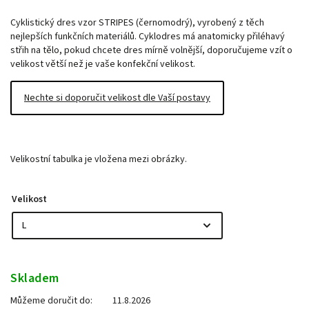
Cyklistický dres vzor STRIPES (černomodrý), vyrobený z těch
nejlepších funkčních materiálů. Cyklodres má anatomicky přiléhavý
střih na tělo, pokud chcete dres mírně volnější, doporučujeme vzít o
velikost větší než je vaše konfekční velikost.
Nechte si doporučit velikost dle Vaší postavy
Velikostní tabulka je vložena mezi obrázky.
Velikost
Skladem
Můžeme doručit do:
11.8.2026