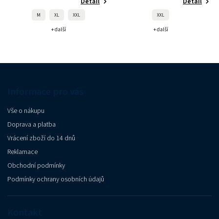
Detail
Detail
M
XL
XXL
XXL
+ další
+ další
Informace pro vás
Vše o nákupu
Doprava a platba
Vrácení zboží do 14 dnů
Reklamace
Obchodní podmínky
Podmínky ochrany osobních údajů
Kontakt