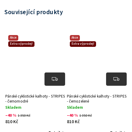
Související produkty
Akce
Akce
Extra výprodej!
Extra výprodej!
Pánské cyklistické kalhoty - STRIPES
Pánské cyklistické kalhoty - STRIPES
- černomodré
- černozelené
Skladem
Skladem
–40 %
–40 %
1 350 Kč
1 350 Kč
810 Kč
810 Kč