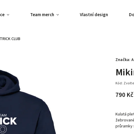
ce
Team merch
Vlastní design
Do
TTRICK CLUB
Značka:
A
Mik
Kód:
Zvolte
790 Kč
Kulatá ple
žebrované
průramky 