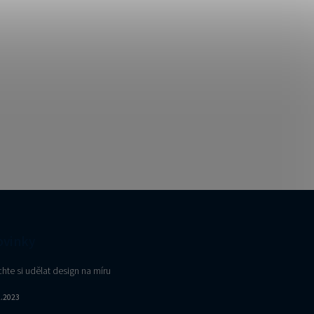
vinky
hte si udělat design na míru
2.2023