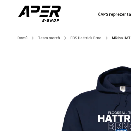
ČAPS reprezenta
Domů
/
Team merch
/
FBŠ Hattrick Brno
/
Mikina HA