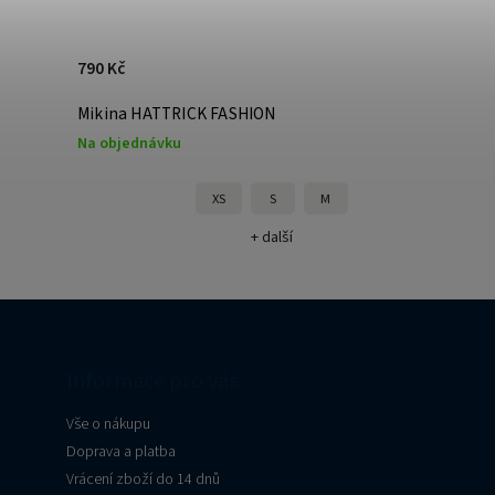
790 Kč
Mikina HATTRICK FASHION
Na objednávku
XS
S
M
+ další
Informace pro vás
Vše o nákupu
Doprava a platba
Vrácení zboží do 14 dnů