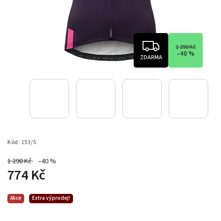
1 290 Kč
–40 %
ZDARMA
Kód:
153/S
1 290 Kč
–40 %
774 Kč
Akce
Extra výprodej!