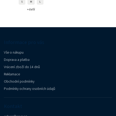
S
M
L
+ další
Informace pro vás
Vše o nákupu
Doprava a platba
Vrácení zboží do 14 dnů
Reklamace
Obchodní podmínky
Podmínky ochrany osobních údajů
Kontakt