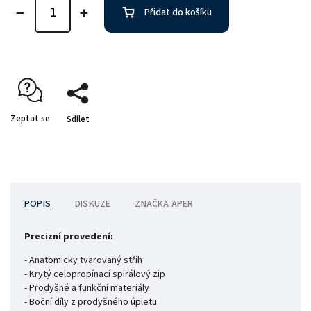
Přidat do košíku
Zeptat se
Sdílet
POPIS
DISKUZE
ZNAČKA
APER
Precizní provedení:
- Anatomicky tvarovaný střih
- Krytý celopropínací spirálový zip
- Prodyšné a funkční materiály
- Boční díly z prodyšného úpletu