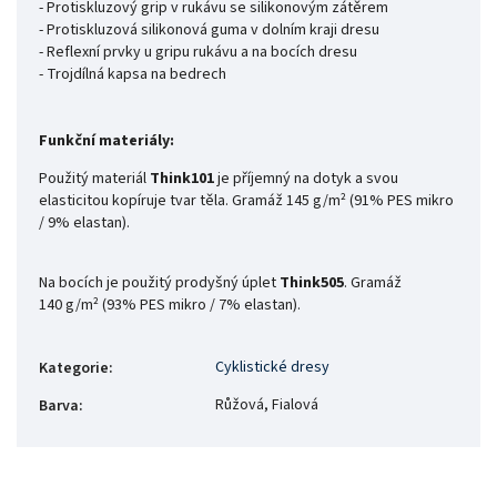
- Protiskluzový grip v rukávu se silikonovým zátěrem
- Protiskluzová silikonová guma v dolním kraji dresu
- Reflexní prvky u gripu rukávu a na bocích dresu
- Trojdílná kapsa na bedrech
Funkční materiály:
Použitý materiál
Think101
je příjemný na dotyk a svou
elasticitou kopíruje tvar těla. Gramáž 145
g/m² (91% PES mikro
/ 9% elastan).
Na bocích je použitý prodyšný úplet
Think505
. Gramáž
140
g/m² (93% PES mikro / 7% elastan).
Cyklistické dresy
Kategorie
:
Růžová, Fialová
Barva
: