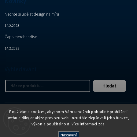
Novinky
Nechte si udělat design na míru
14.2.2023
Čaps merchandise
14.2.2023
Vyhledávání
Hledat
Používáme cookies, abychom Vám umožnili pohodlné prohlížení
webu a díky analýze provozu webu neustále zlepšovali jeho funkce,
výkon a použitelnost. Více informací
zde
.
Copyright 2026
APER e-shop
. Všechna práva vyhrazena.
Nastavení