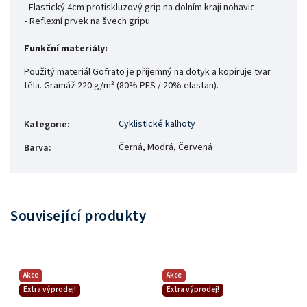
- Elastický 4cm protiskluzový grip na dolním kraji nohavic
-
Reflexní prvek na švech gripu
Funkční materiály:
Použitý materiál Gofrato je příjemný na dotyk a kopíruje tvar
těla.
Gramáž 220
g/m² (80% PES / 20% elastan).
Cyklistické kalhoty
Kategorie
:
Černá, Modrá, Červená
Barva
:
Související produkty
Akce
Akce
Extra výprodej!
Extra výprodej!