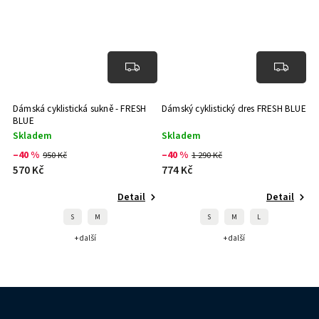
Dámská cyklistická sukně - FRESH
Dámský cyklistický dres FRESH BLUE
BLUE
Skladem
Skladem
–40 %
–40 %
950 Kč
1 290 Kč
570 Kč
774 Kč
Detail
Detail
S
M
S
M
L
+ další
+ další