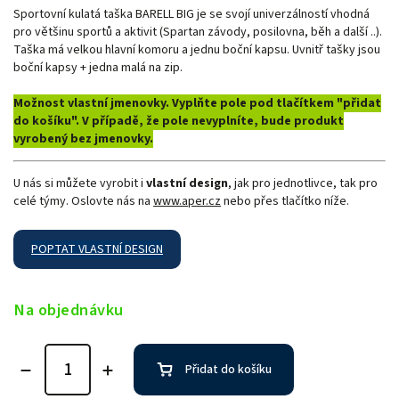
Sportovní kulatá taška BARELL BIG je se svojí univerzálností vhodná
pro většinu sportů a aktivit (Spartan závody, posilovna, běh a další ..).
Taška má velkou hlavní komoru a jednu boční kapsu. Uvnitř tašky jsou
boční kapsy + jedna malá na zip.
Možnost vlastní jmenovky. Vyplňte pole pod tlačítkem "přidat
do košíku".
V případě, že pole nevyplníte, bude produkt
vyrobený bez jmenovky.
U nás si můžete vyrobit i
vlastní design
, jak pro jednotlivce, tak pro
celé týmy. Oslovte nás na
www.aper.cz
nebo přes tlačítko níže.
POPTAT VLASTNÍ DESIGN
Na objednávku
Přidat do košíku