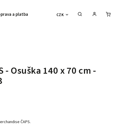
prava a platba
Vše o nákupu
Kontakty
CZK
 - Osuška 140 x 70 cm -
3
merchandise ČAPS.