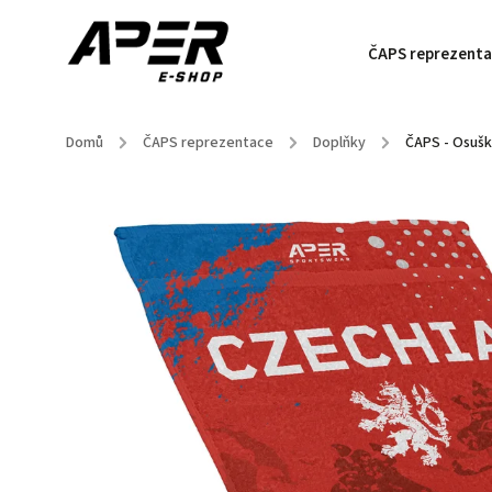
ČAPS reprezenta
Domů
/
ČAPS reprezentace
/
Doplňky
/
ČAPS - Osušk