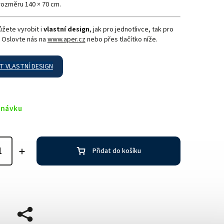
rozměru 140 × 70 cm.
ůžete vyrobit i
vlastní design
, jak pro jednotlivce, tak pro
. Oslovte nás na
www.aper.cz
nebo přes tlačítko níže.
 VLASTNÍ DESIGN
dnávku
Přidat do košíku