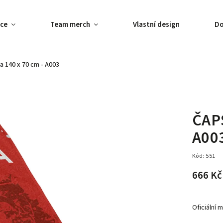
ce
Team merch
Vlastní design
Do
a 140 x 70 cm - A003
ČAPS
A00
Kód:
551
666 Kč
Oficiální 