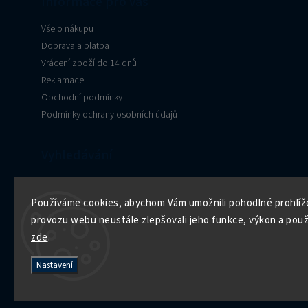
Informace pro vás
Vše o nákupu
Doprava a platba
Vrácení zboží do 14 dnů
Reklamace
Obchodní podmínky
Podmínky ochrany osobních údajů
Vyhledávání
Hledat
Používáme cookies, abychom Vám umožnili pohodlné prohlíže
provozu webu neustále zlepšovali jeho funkce, výkon a použi
zde
.
Nastavení
Facebook
Instagram