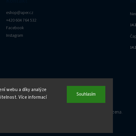
Kontakt
No
eshop
@
aper.cz
Nec
+420 604 764 532
14.
Facebook
Instagram
Čap
14.
ní webu a díky analýze
Souhlasím
telnost. Více informací
Copyright 2026
APER e-shop
. Všechna práva vyhrazena.
Vytvořil
Shoptet
| Design
Shoptak.cz