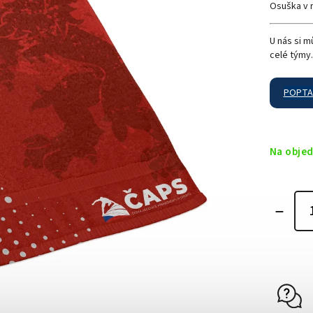
Osuška v 
U nás si m
celé týmy
POPTAT
Na obje