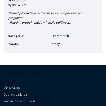
Šířka: 34 cm
Výška: 43 cm
Náhled produktu je ilustrační, tvořený v počítačovém
programu.
Výsledný produkt může mít malé odlišnosti.
Team merch
Kategorie
:
2 roky
Záruka
:
Informace pro vás
Vše o nákupu
Doprava a platba
Vrácení zboží do 14 dnů